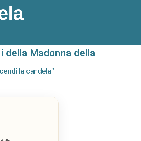
ela
i della Madonna della
ccendi la candela"
della