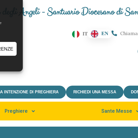
degli Angeli - Santuario Diocesano di Sa
e
EN
IT
Chiama
RENZE
IA INTENZIONE DI PREGHIERA
RICHIEDI UNA MESSA
DO
Preghiere
Accendi una Candela
Sante Messe