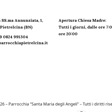
TTI PARROCCHIA
ORARI SANTUARIO
 SS.ma Annunziata, 1,
Apertura Chiesa Madre:
Pietrelcina (BN)
Tutti i giorni,
dalle ore 7:0
ore 20:00
39 0824 991304
arrocchiapietrelcina.it
6 – Parrocchia “Santa Maria degli Angeli” – Tutti i diritti ris