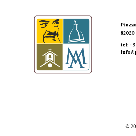
CONTA
Piazza
82020 
tel: +
info@p
© 202