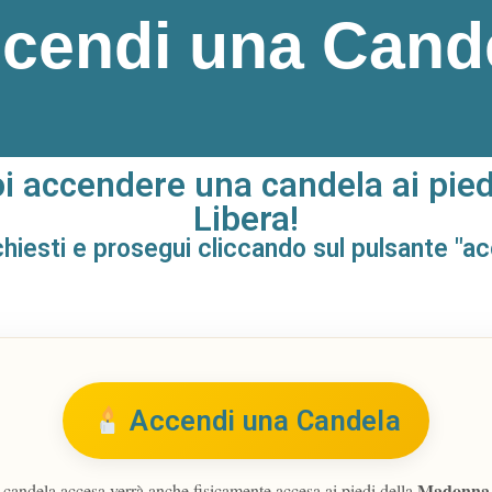
cendi una Cand
oi accendere una candela ai pied
Libera!
richiesti e prosegui cliccando sul pulsante "a
Accendi una Candela
Madonna 
candela accesa verrà anche fisicamente accesa ai piedi della