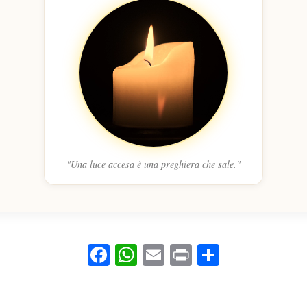
"Una luce accesa è una preghiera che sale."
Facebook
WhatsApp
Email
Print
Condivid