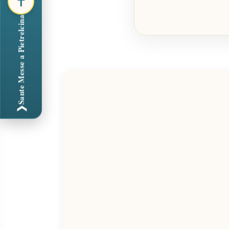
✝
Sante Messe a Pietrelcina
❯