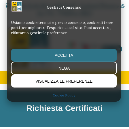
Parrocchia Santa Maria degli Angeli - Santuario Diocesano di
Gestisci Consenso
San Pio - Pietrelcina (BN)
Usiamo cookie tecnici e, previo consenso, cookie di terze
parti per migliorare l’esperienza sul sito. Puoi accettare,
rifiutare o gestire le preferenze.
Chiama
EN
IT
ACCETTA
NEGA
VISUALIZZA LE PREFERENZE
Cookie Policy
Richiesta Certificati