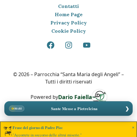
Contatti
Home Page
Privacy Policy
Cookie Policy
© 2026 – Parrocchia “Santa Maria degli Angeli” –
Tutti i diritti riservati
Dario Faiella
Powered by
❯
Sante Messe a Pietrelcina
ORARI
×
Frase del giorno di Padre Pio:
"Accorrete in soccorso delle altrui miserie."