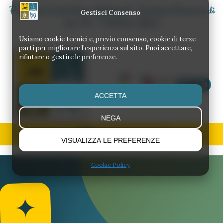
Parrocchia Santa Maria degli Angeli - Santuario Diocesano di
Gestisci Consenso
San Pio - Pietrelcina (BN)
Usiamo cookie tecnici e, previo consenso, cookie di terze
parti per migliorare l’esperienza sul sito. Puoi accettare,
rifiutare o gestire le preferenze.
Chiama
EN
IT
ACCETTA
NEGA
VISUALIZZA LE PREFERENZE
Cookie Policy
✦