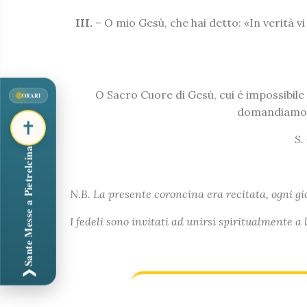
III.
– O mio Gesù, che hai detto: «In verità vi 
O Sacro Cuore di Gesù, cui è impossibile 
ORARI
domandiamo p
✝
S.
Sante Messe a Pietrelcina
N.B. La presente coroncina era recitata, ogni gi
I fedeli sono invitati ad unirsi spiritualmente a
❯