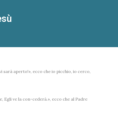
esù
i sarà aperto!», ecco che io picchio, io cerco,
, Egli ve la con-cederà.», ecco che al Padre