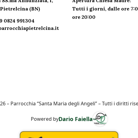
 SS.ma Annunziata, 1,
Apertura Chiesa Madre:
Pietrelcina (BN)
Tutti i giorni,
dalle ore 7:0
ore 20:00
39 0824 991304
arrocchiapietrelcina.it
6 – Parrocchia “Santa Maria degli Angeli” – Tutti i diritti ris
Dario Faiella
Powered by
×