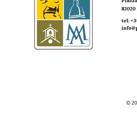
Piazza
82020 
tel: +
info@p
© 202