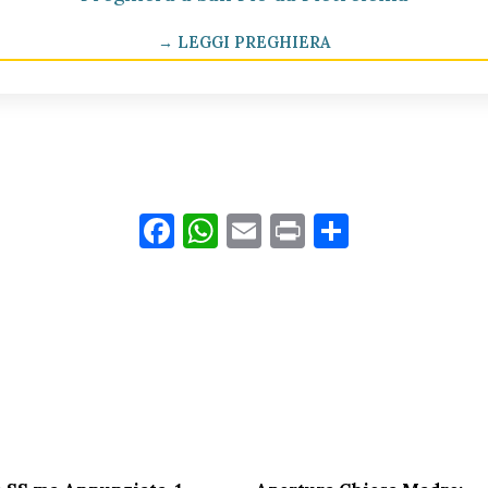
→ LEGGI PREGHIERA
Facebook
WhatsApp
Email
Print
Condivid
TTI PARROCCHIA
ORARI SANTUARIO